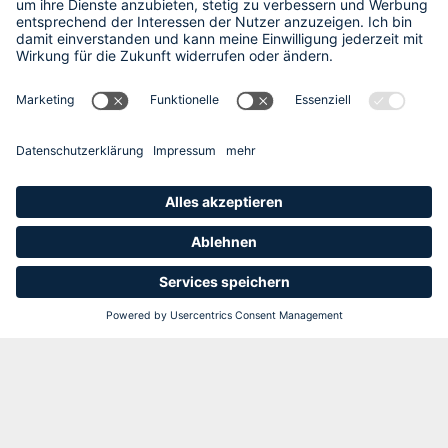
Fallstricke
Die Positionen, die vom Bruttowert zum Nettowert
berücksichtigt werden, sollten idealerweise vor der Prüfung
und schon weit am Anfang der Transaktion besprochen und
verhandelt werden. Es ist nicht selten, dass sich die Parteien
bei diesen Positionen hart auseinandersetzen. Hier ist es die
Aufgabe des Beraters, zu führen und gute Argumente zur
Hand zu haben. Der Berater muss die Probleme
voraussehen und Sie als Verkäufer vorbereiten. In der Praxis
zeigt sich allerdings, dass unerfahrene Berater mit diesen
Themen heillos überfordert sind und nachteilige
Auslegungen akzeptieren. Gehen die Diskussionen über die
UNTERNEHMENSWERT BERECHNEN
Überleitungspositionen erst in einer späten Phase der
Transaktion richtig los, kann das im schlimmsten Fall zum
Abbruch der Transaktion führen.