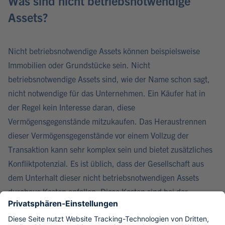
Was sind nicht betriebsnotwendige
Assets?
Nicht betriebsnotwendige Assets können beispielsweise
Immobilien oder Grundstücke sein. Nicht
betriebsnotwendige Assets sind, wie der Name schon sagt,
nicht notwendige für das Unternehmen. Ein Käufer hat in
der Regel kein Interesse daran, diese
Vermögensgegenstände mitzukaufen. Das Heraustrennen
dieser Vermögensgegenstände vor einem Vollzug der
Transaktion kann sehr komplex sein und bietet zusätzliches
Konfliktpotenzial. Es ist üblich, dass der Gesellschaft aus
dem Unterhalt dieser nicht betriebsnotwendigen Assets
durchaus Kosten anfallen. Diese Kosten sind bei der
Berechnung des „richtigen Kaufpreises“ zu bereinigen.