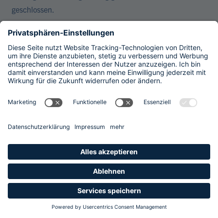
geschlossen.
Speicherdauer:
Die im Rahmen von Google Analytics gesetzten Cookies
werden in der Regel nach maximal 14 Monaten gelöscht.
Eine Speicherung über diesen Zeitraum hinaus erfolgt
nicht.
Drittlandtransfer:
Im Rahmen der Nutzung von Google Analytics 4 können
Daten an Server der Google LLC in den USA übertragen
werden. Google LLC ist nach dem EU-US Data Privacy
Framework (DPF) zertifiziert
(
https://www.dataprivacyframework.gov/
); insoweit
besteht ein Angemessenheitsbeschluss der EU-
Kommission gemäß Art. 45 DSGVO. Ergänzend hat Google